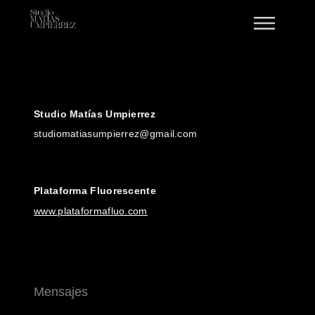
Ir
al
contenido
Studio Matías Umpierrez
studiomatiasumpierrez@gmail.com
Plataforma Fluorescente
www.plataformafluo.com
Mensajes