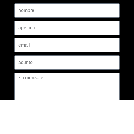
ENVIAR