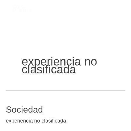
Ir
al
contenido
experiencia no
clasificada
Sociedad
Sociedad
experiencia no clasificada